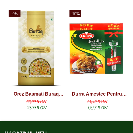
-9%
-10%
Orez Basmati Buraq
Durra Amestec Pentru
D
Diamond Sella (1121
Falafel 350g + 15% Free
22,00 RON
21,40 RON
XXXL) 1KG
20,00 RON
19,35 RON