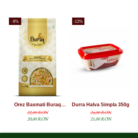
-9%
-13%
Orez Basmati Buraq
Durra Halva Simpla 350g
Diamond Sella (1121
22,00 RON
24,00 RON
XXXL) 1KG
20,00 RON
21,00 RON