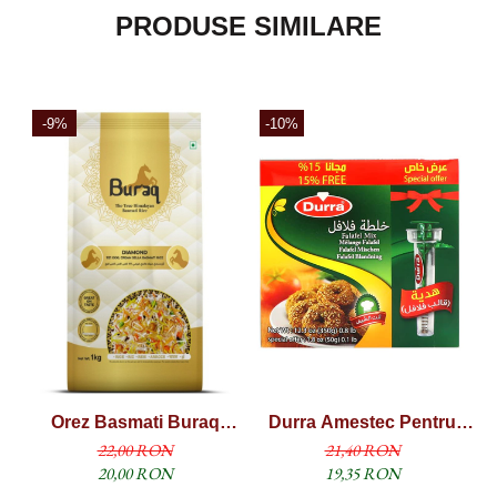
PRODUSE SIMILARE
-9%
-10%
Orez Basmati Buraq
Durra Amestec Pentru
D
Diamond Sella (1121
Falafel 350g + 15% Free
22,00 RON
21,40 RON
XXXL) 1KG
20,00 RON
19,35 RON