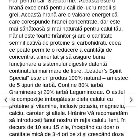
Fân pentru cai “Special mix” Aceasta este o
hrană excelentă pentru caii de lucru medii și
grei. Această hrană are o valoare energetică
care corespunde hranei concentrate, dar este
mai sănătoasă și mai naturală pentru calul tău.
Fânul este foarte hrănitor și are o cantitate
semnificativă de proteine și carbohidrați, ceea
ce poate permite o reducere a cantității de
concentrat alimentat și să asigure buna
funcționare a sistemului digestiv datorită
conținutului mai mare de fibre. „Leader’s Spirit
Special” este un produs 100% natural – amestec
de 5 tipuri de iarbă. Conține 80% iarbă
Gramineae și 20% iarbă Leguminozae. O astfel
de compoziție îmbogățește dieta calului cu
proteine și vitamine, inclusiv potasiu, magneziu,
calciu, caroten și altele. Hrănire Vă recomandăm
să introduceți fânul nostru în rația calului lent, în
decurs de 10 sau 15 zile, începând cu doar o
cantitate mică de 3-4 ori pe zi și crescând doza