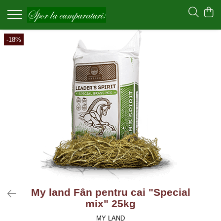
-18%
My land Fân pentru cai "Special
mix" 25kg
MY LAND