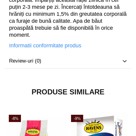
corporală. Împărțiți această rație zilnică în cel
puțin 2-3 mese pe zi. Încercați întotdeauna să
hrăniți cu minimum 1,5% din greutatea corporală
ca furaje de bună calitate. Apa de băut
proaspătă trebuie să fie disponibilă în orice
moment.
Informatii conformitate produs
Review-uri
(0)
PRODUSE SIMILARE
-8%
-9%