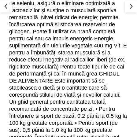
de seleniu, asigură o eliminare optimizată a
Lactoacizilor și susține o musculară sportiva
remarcabilă. Nivel ridicat de energie; permite
încărcarea optimă și stocarea rezervelor de
glicogen. Poate fi utilizat ca hrană completă
pentru cai sau ca impuls energetic Energie
suplimentară din uleiurile vegetale 400 mg Vit. E
pentru a îmbunătăți starea musculară și a
reduce efectul negativ al radicalilor liberi (de ex.
rigiditate musculară) Pentru toate tipurile de cai
de performanță și cai în muncă grea GHIDUL
DE ALIMENTARE Este important să se
stabileasca o dietă și o cantitate care să
corespundă stilului de viață și nevoilor calului.
Un ghid general pentru cantitatea totală
recomandată de concentrate pe zi: • Pentru
întreținere și sport de bază: 0,2 până la 0,5 kg la
100 kg greutate corporală. • Pentru sport (de
sus): 0,5 până la 1,0 kg la 100 kg greutate