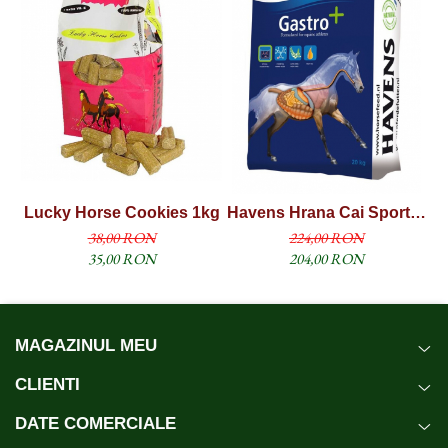
Lucky Horse Cookies 1kg
Havens Hrana Cai Sportivi
Ha
"Gastro +" 20kg
38,00 RON
224,00 RON
35,00 RON
204,00 RON
MAGAZINUL MEU
CLIENTI
DATE COMERCIALE