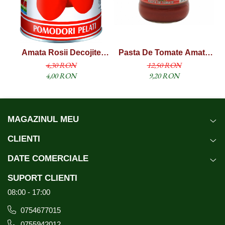
Amata Rosii Decojite
Pasta De Tomate Amata
Intregi 400g
Borcan 700g
4,30 RON
12,50 RON
4,00 RON
9,20 RON
MAGAZINUL MEU
CLIENTI
DATE COMERCIALE
SUPORT CLIENTI
08:00 - 17:00
0754677015
0755942012