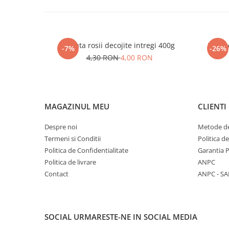
Amata rosii decojite intregi 400g
Pasta
-7%
-26%
4,30 RON
4,00 RON
MAGAZINUL MEU
CLIENTI
Despre noi
Metode de
Termeni si Conditii
Politica d
Politica de Confidentialitate
Garantia 
Politica de livrare
ANPC
Contact
ANPC - SA
SOCIAL
URMARESTE-NE IN SOCIAL MEDIA