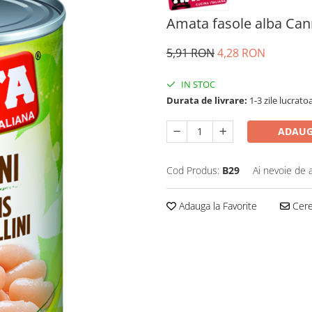
Amata fasole alba Cann
5,91 RON
4,28 RON
IN STOC
Durata de livrare:
1-3 zile lucrato
ADAUG
Cod Produs:
B29
Ai nevoie de 
Adauga la Favorite
Cere 