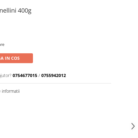
ellini 400g
are
A IN COS
ajutor?
0754677015
/
0755942012
informatii