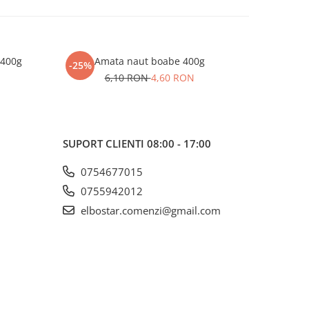
 400g
Amata naut boabe 400g
Ama
-25%
-17%
6,10 RON
4,60 RON
SUPORT CLIENTI
08:00 - 17:00
0754677015
0755942012
elbostar.comenzi@gmail.com