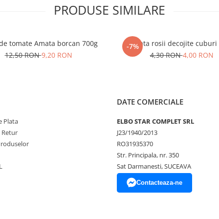
PRODUSE SIMILARE
 de tomate Amata borcan 700g
Amata rosii decojite cuburi
-7%
12,50 RON
9,20 RON
4,30 RON
4,00 RON
DATE COMERCIALE
 Plata
ELBO STAR COMPLET SRL
e Retur
J23/1940/2013
Produselor
RO31935370
Str. Principala, nr. 350
L
Sat Darmanesti, SUCEAVA
Contacteaza-ne