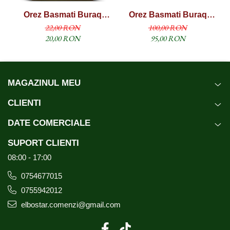
Orez Basmati Buraq
Orez Basmati Buraq
Diamond Sella (1121
Diamond Sella (1121
22,00 RON
100,00 RON
XXXL) 1KG
XXXL) 5kg
20,00 RON
95,00 RON
MAGAZINUL MEU
CLIENTI
DATE COMERCIALE
SUPORT CLIENTI
08:00 - 17:00
0754677015
0755942012
elbostar.comenzi@gmail.com