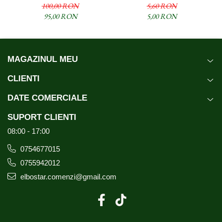
Diamond Sella (1121
340g
100,00 RON
5,60 RON
XXXL) 5kg
95,00 RON
5,00 RON
MAGAZINUL MEU
CLIENTI
DATE COMERCIALE
SUPORT CLIENTI
08:00 - 17:00
0754677015
0755942012
elbostar.comenzi@gmail.com