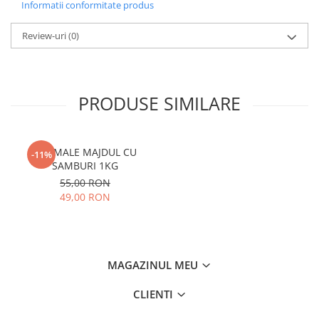
Informatii conformitate produs
Review-uri
(0)
PRODUSE SIMILARE
CURMALE MAJDUL CU
-11%
SAMBURI 1KG
55,00 RON
49,00 RON
MAGAZINUL MEU
CLIENTI